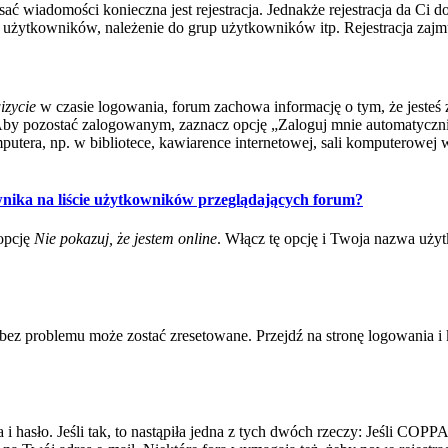
isać wiadomości konieczna jest rejestracja. Jednakże rejestracja da Ci
użytkowników, należenie do grup użytkowników itp. Rejestracja zajmuj
izycie
w czasie logowania, forum zachowa informację o tym, że jesteś 
Aby pozostać zalogowanym, zaznacz opcję „Zaloguj mnie automatycznie
tera, np. w bibliotece, kawiarence internetowej, sali komputerowej w szk
nika na liście użytkowników przeglądających forum?
opcję
Nie pokazuj, że jestem online
. Włącz tę opcję i Twoja nazwa uży
ez problemu może zostać zresetowane. Przejdź na stronę logowania i k
asło. Jeśli tak, to nastąpiła jedna z tych dwóch rzeczy: Jeśli COPPA j