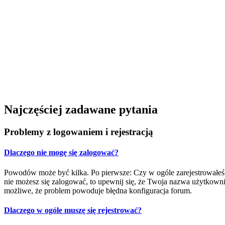
Najczęściej zadawane pytania
Problemy z logowaniem i rejestracją
Dlaczego nie mogę się zalogować?
Powodów może być kilka. Po pierwsze: Czy w ogóle zarejestrowałeś się
nie możesz się zalogować, to upewnij się, że Twoja nazwa użytkownika
możliwe, że problem powoduje błędna konfiguracja forum.
Dlaczego w ogóle muszę się rejestrować?