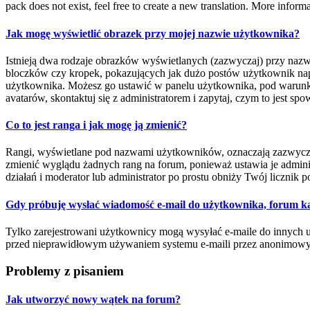
pack does not exist, feel free to create a new translation. More infor
Jak mogę wyświetlić obrazek przy mojej nazwie użytkownika?
Istnieją dwa rodzaje obrazków wyświetlanych (zazwyczaj) przy nazw
bloczków czy kropek, pokazujących jak dużo postów użytkownik napisa
użytkownika. Możesz go ustawić w panelu użytkownika, pod warunkie
avatarów, skontaktuj się z administratorem i zapytaj, czym to jest s
Co to jest ranga i jak mogę ją zmienić?
Rangi, wyświetlane pod nazwami użytkowników, oznaczają zazwyczaj il
zmienić wyglądu żadnych rang na forum, ponieważ ustawia je administ
działań i moderator lub administrator po prostu obniży Twój licznik p
Gdy próbuję wysłać wiadomość e-mail do użytkownika, forum ka
Tylko zarejestrowani użytkownicy mogą wysyłać e-maile do innych uż
przed nieprawidłowym używaniem systemu e-maili przez anonimow
Problemy z pisaniem
Jak utworzyć nowy wątek na forum?