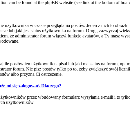
mation can be found at the phpBB website (see link at the bottom of boar
ie użytkownika w czasie przeglądania postów. Jeden z nich to obrazk
ł lub jaki jest status użytkownika na forum. Drugi, zazwyczaj większy
m, że administrator forum włączył funkcje avatarów, a Ty masz wysta
powodowane.
e postów ten użytkownik napisał lub jaki ma status na forum, np. mod
rator forum. Nie pisz postów tylko po to, żeby zwiększyć swój licznik
ostów albo przyzna Ci ostrzeżenie.
że mi się zalogować. Dlaczego?
ytkowników przez wbudowany formularz wysyłania e-maili i to tylko wt
ych użytkowników.