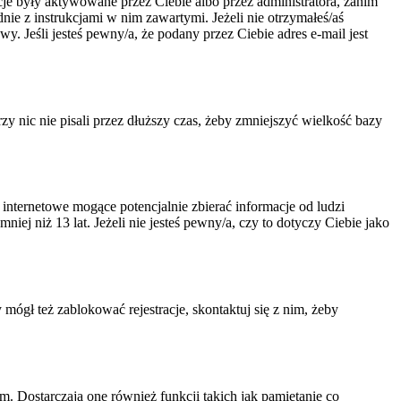
acje były aktywowane przez Ciebie albo przez administratora, zanim
dnie z instrukcjami w nim zawartymi. Jeżeli nie otrzymałeś/aś
. Jeśli jesteś pewny/a, że podany przez Ciebie adres e-mail jest
 nic nie pisali przez dłuższy czas, żeby zmniejszyć wielkość bazy
nternetowe mogące potencjalnie zbierać informacje od ludzi
ej niż 13 lat. Jeżeli nie jesteś pewny/a, czy to dotyczy Ciebie jako
 mógł też zablokować rejestracje, skontaktuj się z nim, żeby
. Dostarczają one również funkcji takich jak pamiętanie co