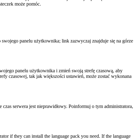
iasteczek może pomóc.
o swojego panelu użytkownika; link zazwyczaj znajduje się na górze
o swojego panelu użytkownika i zmień swoją strefę czasową, aby
efy czasowej, tak jak większości ustawień, może zostać wykonana
że czas serwera jest nieprawidłowy. Poinformuj o tym administratora,
ator if they can install the language pack you need. If the language