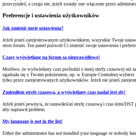
przeczytałeś, a czego nie, jeżeli zostały one włączone przez adminis
Preferencje i ustawienia użytkowników
Jak zmienić moje ustawienia?
Jeżeli jesteś zarejestrowanym użytkownikiem, wszystkie Twoje ustaw
stron forum. Ten panel pozwoli Ci zmienić swoje ustawienia i prefere
Czasy wyświetlane na forum są nieprawidłowe!
Możliwe, że wyświetlany czas pochodzi z innej strefy czasowej niż ta
zgadzała się z Twoim położeniem, np. w Europie Centralnej wybierz
tylko przez zarejestrowanych użytkowników. Jeżeli nie jesteś zarejest
Zmieniłem strefę czasową, a wyświetlany czas nadal jest zły!
Jeżeli jesteś pewny/a, że ustawiłeś/aś strefę czasową i czas letni/DS
aby naprawił problem.
My language is not in the list!
Either the administrator has not installed your language or nobody has