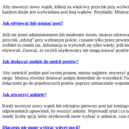
Aby utworzyć nowy wątek, kliknij na właściwy przycisk przy wyświe
każdym dziale jest wyświetlana pod listą wątków. Przykłady: Możes
Jak edytować lub usunąć post?
Jeśli nie jesteś administratorem lub moderator forum, możesz edytowa
przycisk „edytuj” przy wybranym poście, czasami tylko przez pewien c
zrobiłeś to ostatni raz. Informacja ta wyświetli się tylko wtedy, jeśl
edytowali. Zauważ, że zwykli użytkownicy nie mogą usuwać postów, 
Jak dodawać podpis do moich postów?
Aby umieścić podpis pod swoim postem, musisz najpierw utworzyć g
niego. Możesz również dodawać podpis domyślnie do wszystkich Two
dołączeniu go do pojedynczych postów poprzez odznaczanie wspomni
Jak utworzyć ankietę?
Kiedy tworzysz nowy wątek lub edytujesz pierwszy post już istniejąceg
odpowiednich uprawnień, by tworzyć ankiety. Wprowadź tytuł i co na
ustalić liczbę opcji, które użytkownik może wybrać w ankiecie, cza
Dlaczego nie mogę wybrać więcej opcji?