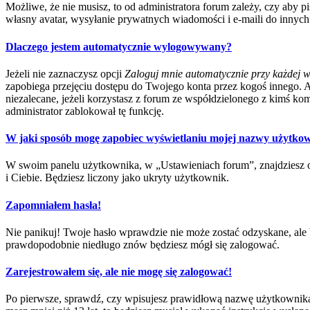
Możliwe, że nie musisz, to od administratora forum zależy, czy aby p
własny avatar, wysyłanie prywatnych wiadomości i e-maili do innych 
Dlaczego jestem automatycznie wylogowywany?
Jeżeli nie zaznaczysz opcji
Zaloguj mnie automatycznie przy każdej w
zapobiega przejęciu dostępu do Twojego konta przez kogoś innego. 
niezalecane, jeżeli korzystasz z forum ze współdzielonego z kimś kompu
administrator zablokował tę funkcję.
W jaki sposób mogę zapobiec wyświetlaniu mojej nazwy użytkow
W swoim panelu użytkownika, w „Ustawieniach forum”, znajdziesz 
i Ciebie. Będziesz liczony jako ukryty użytkownik.
Zapomniałem hasła!
Nie panikuj! Twoje hasło wprawdzie nie może zostać odzyskane, ale b
prawdopodobnie niedługo znów będziesz mógł się zalogować.
Zarejestrowałem się, ale nie mogę się zalogować!
Po pierwsze, sprawdź, czy wpisujesz prawidłową nazwę użytkownika i h