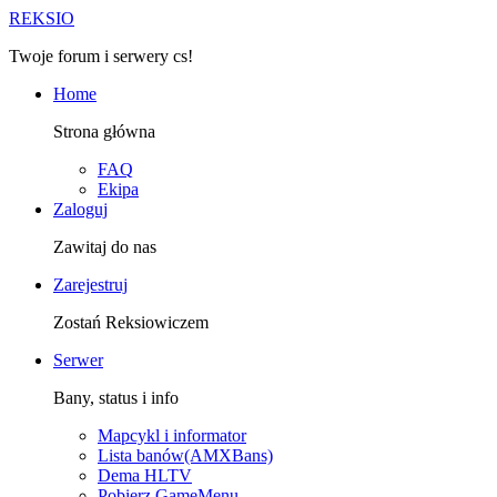
R
EKSIO
Twoje forum i serwery cs!
Home
Strona główna
FAQ
Ekipa
Zaloguj
Zawitaj do nas
Zarejestruj
Zostań Reksiowiczem
Serwer
Bany, status i info
Mapcykl i informator
Lista banów(AMXBans)
Dema HLTV
Pobierz GameMenu