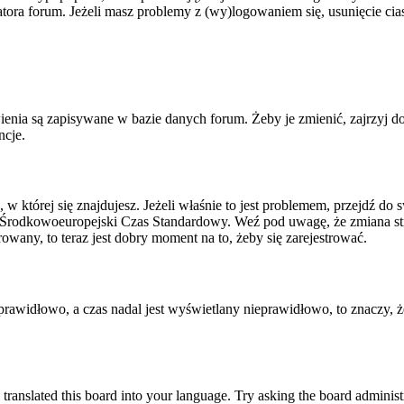
tratora forum. Jeżeli masz problemy z (wy)logowaniem się, usunięcie c
ienia są zapisywane w bazie danych forum. Żeby je zmienić, zajrzyj d
ncje.
, w której się znajdujesz. Jeżeli właśnie to jest problemem, przejdź d
 Środkowoeuropejski Czas Standardowy. Weź pod uwagę, że zmiana str
rowany, to teraz jest dobry moment na to, żeby się zarejestrować.
T prawidłowo, a czas nadal jest wyświetlany nieprawidłowo, to znaczy, 
 translated this board into your language. Try asking the board administr