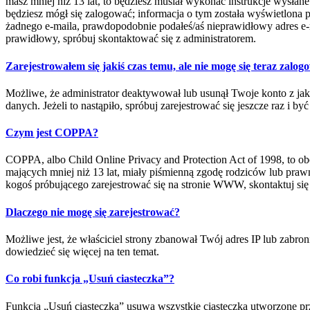
masz mniej niż 13 lat, to będziesz musiał wykonać instrukcje wysłan
będziesz mógł się zalogować; informacja o tym została wyświetlona pod
żadnego e-maila, prawdopodobnie podałeś/aś nieprawidłowy adres e-mai
prawidłowy, spróbuj skontaktować się z administratorem.
Zarejestrowałem się jakiś czas temu, ale nie mogę się teraz zalog
Możliwe, że administrator deaktywował lub usunął Twoje konto z jak
danych. Jeżeli to nastąpiło, spróbuj zarejestrować się jeszcze raz i 
Czym jest COPPA?
COPPA, albo Child Online Privacy and Protection Act of 1998, to o
mających mniej niż 13 lat, miały piśmienną zgodę rodziców lub prawn
kogoś próbującego zarejestrować się na stronie WWW, skontaktuj się
Dlaczego nie mogę się zarejestrować?
Możliwe jest, że właściciel strony zbanował Twój adres IP lub zabron
dowiedzieć się więcej na ten temat.
Co robi funkcja „Usuń ciasteczka”?
Funkcja „Usuń ciasteczka” usuwa wszystkie ciasteczka utworzone prz