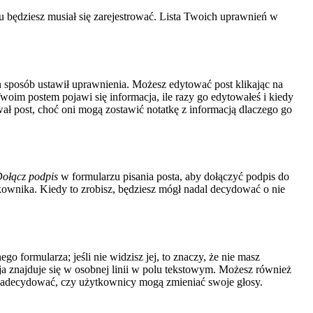
 będziesz musiał się zarejestrować. Lista Twoich uprawnień w
ten sposób ustawił uprawnienia. Możesz edytować post klikając na
Twoim postem pojawi się informacja, ile razy go edytowałeś i kiedy
ytował post, choć oni mogą zostawić notatkę z informacją dlaczego go
ołącz podpis
w formularzu pisania posta, aby dołączyć podpis do
wnika. Kiedy to zrobisz, będziesz mógł nadal decydować o nie
o formularza; jeśli nie widzisz jej, to znaczy, że nie masz
a znajduje się w osobnej linii w polu tekstowym. Możesz również
u zadecydować, czy użytkownicy mogą zmieniać swoje głosy.