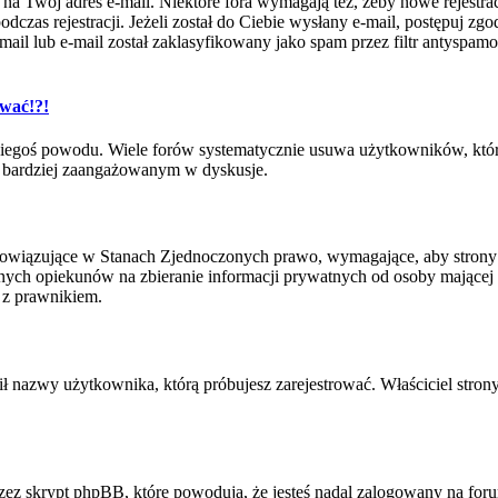
e na Twój adres e-mail. Niektóre fora wymagają też, żeby nowe rejestr
czas rejestracji. Jeżeli został do Ciebie wysłany e-mail, postępuj zgo
l lub e-mail został zaklasyfikowany jako spam przez filtr antyspamowy
ować!?!
iegoś powodu. Wiele forów systematycznie usuwa użytkowników, którzy
być bardziej zaangażowanym w dyskusje.
bowiązujące w Stanach Zjednoczonych prawo, wymagające, aby strony i
ych opiekunów na zbieranie informacji prywatnych od osoby mającej mni
 z prawnikiem.
ił nazwy użytkownika, którą próbujesz zarejestrować. Właściciel strony
ez skrypt phpBB, które powodują, że jesteś nadal zalogowany na forum