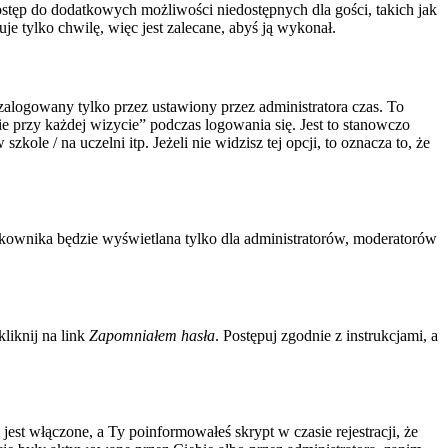
 dostęp do dodatkowych możliwości niedostępnych dla gości, takich jak
e tylko chwilę, więc jest zalecane, abyś ją wykonał.
zalogowany tylko przez ustawiony przez administratora czas. To
 przy każdej wizycie” podczas logowania się. Jest to stanowczo
ole / na uczelni itp. Jeżeli nie widzisz tej opcji, to oznacza to, że
tkownika będzie wyświetlana tylko dla administratorów, moderatorów
liknij na link
Zapomniałem hasła
. Postępuj zgodnie z instrukcjami, a
est włączone, a Ty poinformowałeś skrypt w czasie rejestracji, że