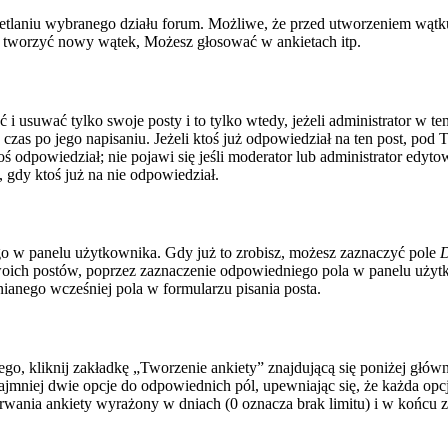
tlaniu wybranego działu forum. Możliwe, że przed utworzeniem wątku
z tworzyć nowy wątek, Możesz głosować w ankietach itp.
ć i usuwać tylko swoje posty i to tylko wtedy, jeżeli administrator w 
zas po jego napisaniu. Jeżeli ktoś już odpowiedział na ten post, pod 
i ktoś odpowiedział; nie pojawi się jeśli moderator lub administrator ed
gdy ktoś już na nie odpowiedział.
o w panelu użytkownika. Gdy już to zrobisz, możesz zaznaczyć pole
D
ich postów, poprzez zaznaczenie odpowiedniego pola w panelu użytko
anego wcześniej pola w formularzu pisania posta.
o, kliknij zakładkę „Tworzenie ankiety” znajdującą się poniżej główneg
jmniej dwie opcje do odpowiednich pól, upewniając się, że każda opcj
s trwania ankiety wyrażony w dniach (0 oznacza brak limitu) i w końc