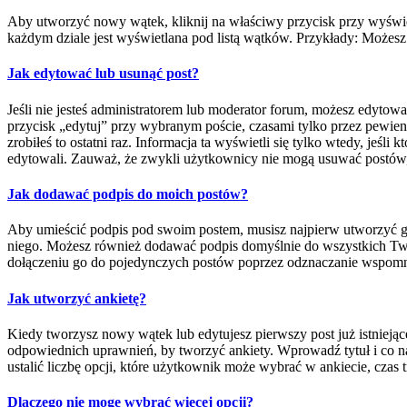
Aby utworzyć nowy wątek, kliknij na właściwy przycisk przy wyświe
każdym dziale jest wyświetlana pod listą wątków. Przykłady: Możes
Jak edytować lub usunąć post?
Jeśli nie jesteś administratorem lub moderator forum, możesz edytowa
przycisk „edytuj” przy wybranym poście, czasami tylko przez pewien c
zrobiłeś to ostatni raz. Informacja ta wyświetli się tylko wtedy, jeśl
edytowali. Zauważ, że zwykli użytkownicy nie mogą usuwać postów, 
Jak dodawać podpis do moich postów?
Aby umieścić podpis pod swoim postem, musisz najpierw utworzyć g
niego. Możesz również dodawać podpis domyślnie do wszystkich Two
dołączeniu go do pojedynczych postów poprzez odznaczanie wspomni
Jak utworzyć ankietę?
Kiedy tworzysz nowy wątek lub edytujesz pierwszy post już istniejąceg
odpowiednich uprawnień, by tworzyć ankiety. Wprowadź tytuł i co na
ustalić liczbę opcji, które użytkownik może wybrać w ankiecie, cza
Dlaczego nie mogę wybrać więcej opcji?