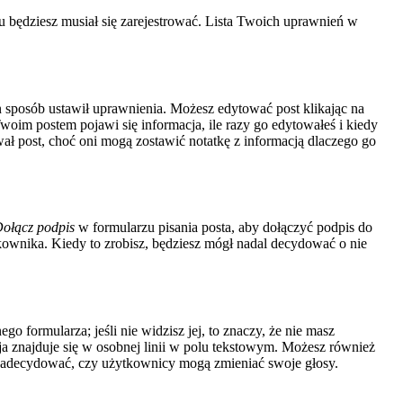
 będziesz musiał się zarejestrować. Lista Twoich uprawnień w
ten sposób ustawił uprawnienia. Możesz edytować post klikając na
Twoim postem pojawi się informacja, ile razy go edytowałeś i kiedy
ytował post, choć oni mogą zostawić notatkę z informacją dlaczego go
ołącz podpis
w formularzu pisania posta, aby dołączyć podpis do
wnika. Kiedy to zrobisz, będziesz mógł nadal decydować o nie
o formularza; jeśli nie widzisz jej, to znaczy, że nie masz
a znajduje się w osobnej linii w polu tekstowym. Możesz również
u zadecydować, czy użytkownicy mogą zmieniać swoje głosy.