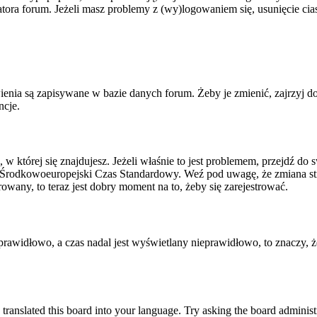
tratora forum. Jeżeli masz problemy z (wy)logowaniem się, usunięcie c
ienia są zapisywane w bazie danych forum. Żeby je zmienić, zajrzyj d
ncje.
, w której się znajdujesz. Jeżeli właśnie to jest problemem, przejdź d
 Środkowoeuropejski Czas Standardowy. Weź pod uwagę, że zmiana str
rowany, to teraz jest dobry moment na to, żeby się zarejestrować.
T prawidłowo, a czas nadal jest wyświetlany nieprawidłowo, to znaczy, 
 translated this board into your language. Try asking the board administr