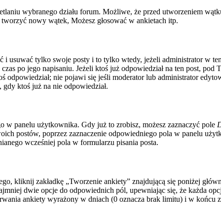
tlaniu wybranego działu forum. Możliwe, że przed utworzeniem wątku
z tworzyć nowy wątek, Możesz głosować w ankietach itp.
ć i usuwać tylko swoje posty i to tylko wtedy, jeżeli administrator w 
zas po jego napisaniu. Jeżeli ktoś już odpowiedział na ten post, pod 
i ktoś odpowiedział; nie pojawi się jeśli moderator lub administrator ed
gdy ktoś już na nie odpowiedział.
o w panelu użytkownika. Gdy już to zrobisz, możesz zaznaczyć pole
D
ich postów, poprzez zaznaczenie odpowiedniego pola w panelu użytko
anego wcześniej pola w formularzu pisania posta.
o, kliknij zakładkę „Tworzenie ankiety” znajdującą się poniżej główneg
jmniej dwie opcje do odpowiednich pól, upewniając się, że każda opcj
s trwania ankiety wyrażony w dniach (0 oznacza brak limitu) i w końc