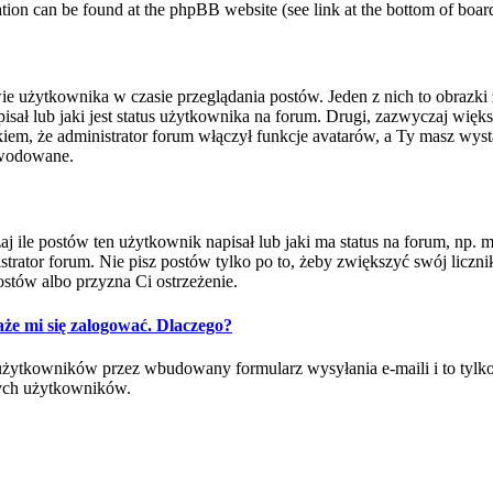
mation can be found at the phpBB website (see link at the bottom of boar
ie użytkownika w czasie przeglądania postów. Jeden z nich to obrazk
ł lub jaki jest status użytkownika na forum. Drugi, zazwyczaj większy
m, że administrator forum włączył funkcje avatarów, a Ty masz wysta
powodowane.
e postów ten użytkownik napisał lub jaki ma status na forum, np. mod
rator forum. Nie pisz postów tylko po to, żeby zwiększyć swój licznik
ostów albo przyzna Ci ostrzeżenie.
że mi się zalogować. Dlaczego?
ytkowników przez wbudowany formularz wysyłania e-maili i to tylko wt
ych użytkowników.