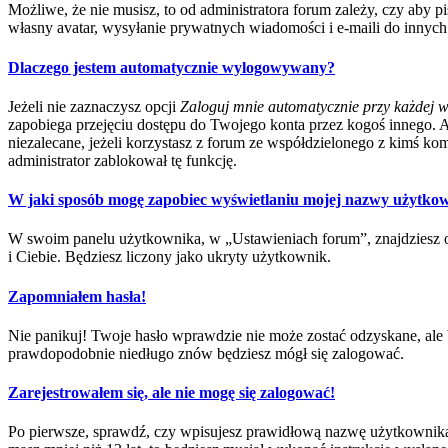
Możliwe, że nie musisz, to od administratora forum zależy, czy aby p
własny avatar, wysyłanie prywatnych wiadomości i e-maili do innych 
Dlaczego jestem automatycznie wylogowywany?
Jeżeli nie zaznaczysz opcji
Zaloguj mnie automatycznie przy każdej w
zapobiega przejęciu dostępu do Twojego konta przez kogoś innego. 
niezalecane, jeżeli korzystasz z forum ze współdzielonego z kimś kompu
administrator zablokował tę funkcję.
W jaki sposób mogę zapobiec wyświetlaniu mojej nazwy użytkow
W swoim panelu użytkownika, w „Ustawieniach forum”, znajdziesz 
i Ciebie. Będziesz liczony jako ukryty użytkownik.
Zapomniałem hasła!
Nie panikuj! Twoje hasło wprawdzie nie może zostać odzyskane, ale b
prawdopodobnie niedługo znów będziesz mógł się zalogować.
Zarejestrowałem się, ale nie mogę się zalogować!
Po pierwsze, sprawdź, czy wpisujesz prawidłową nazwę użytkownika i h