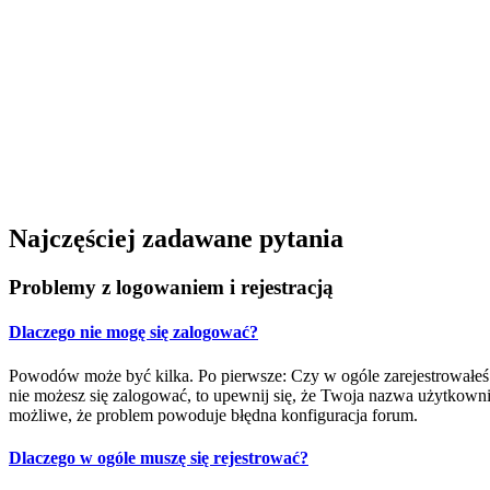
Najczęściej zadawane pytania
Problemy z logowaniem i rejestracją
Dlaczego nie mogę się zalogować?
Powodów może być kilka. Po pierwsze: Czy w ogóle zarejestrowałeś się
nie możesz się zalogować, to upewnij się, że Twoja nazwa użytkownika
możliwe, że problem powoduje błędna konfiguracja forum.
Dlaczego w ogóle muszę się rejestrować?