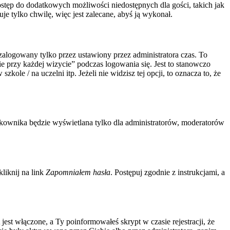
 dostęp do dodatkowych możliwości niedostępnych dla gości, takich jak
e tylko chwilę, więc jest zalecane, abyś ją wykonał.
zalogowany tylko przez ustawiony przez administratora czas. To
 przy każdej wizycie” podczas logowania się. Jest to stanowczo
ole / na uczelni itp. Jeżeli nie widzisz tej opcji, to oznacza to, że
tkownika będzie wyświetlana tylko dla administratorów, moderatorów
liknij na link
Zapomniałem hasła
. Postępuj zgodnie z instrukcjami, a
est włączone, a Ty poinformowałeś skrypt w czasie rejestracji, że