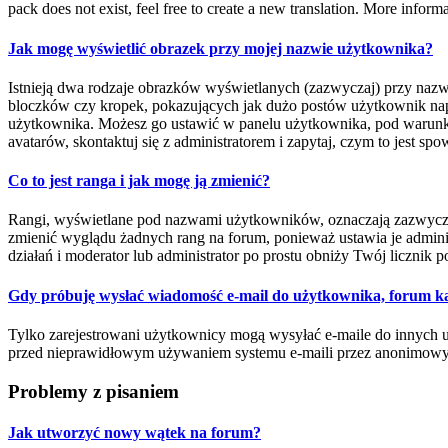
pack does not exist, feel free to create a new translation. More infor
Jak mogę wyświetlić obrazek przy mojej nazwie użytkownika?
Istnieją dwa rodzaje obrazków wyświetlanych (zazwyczaj) przy nazw
bloczków czy kropek, pokazujących jak dużo postów użytkownik napisa
użytkownika. Możesz go ustawić w panelu użytkownika, pod warunkie
avatarów, skontaktuj się z administratorem i zapytaj, czym to jest s
Co to jest ranga i jak mogę ją zmienić?
Rangi, wyświetlane pod nazwami użytkowników, oznaczają zazwyczaj il
zmienić wyglądu żadnych rang na forum, ponieważ ustawia je administ
działań i moderator lub administrator po prostu obniży Twój licznik p
Gdy próbuję wysłać wiadomość e-mail do użytkownika, forum ka
Tylko zarejestrowani użytkownicy mogą wysyłać e-maile do innych uż
przed nieprawidłowym używaniem systemu e-maili przez anonimow
Problemy z pisaniem
Jak utworzyć nowy wątek na forum?