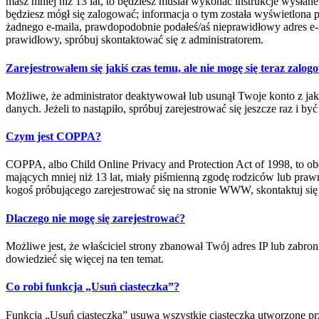
masz mniej niż 13 lat, to będziesz musiał wykonać instrukcje wysłan
będziesz mógł się zalogować; informacja o tym została wyświetlona pod
żadnego e-maila, prawdopodobnie podałeś/aś nieprawidłowy adres e-mai
prawidłowy, spróbuj skontaktować się z administratorem.
Zarejestrowałem się jakiś czas temu, ale nie mogę się teraz zalog
Możliwe, że administrator deaktywował lub usunął Twoje konto z jak
danych. Jeżeli to nastąpiło, spróbuj zarejestrować się jeszcze raz i 
Czym jest COPPA?
COPPA, albo Child Online Privacy and Protection Act of 1998, to o
mających mniej niż 13 lat, miały piśmienną zgodę rodziców lub prawn
kogoś próbującego zarejestrować się na stronie WWW, skontaktuj się
Dlaczego nie mogę się zarejestrować?
Możliwe jest, że właściciel strony zbanował Twój adres IP lub zabron
dowiedzieć się więcej na ten temat.
Co robi funkcja „Usuń ciasteczka”?
Funkcja „Usuń ciasteczka” usuwa wszystkie ciasteczka utworzone prz