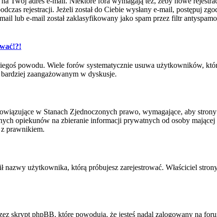
e na Twój adres e-mail. Niektóre fora wymagają też, żeby nowe rejestr
czas rejestracji. Jeżeli został do Ciebie wysłany e-mail, postępuj zgo
l lub e-mail został zaklasyfikowany jako spam przez filtr antyspamowy
ować!?!
iegoś powodu. Wiele forów systematycznie usuwa użytkowników, którzy
być bardziej zaangażowanym w dyskusje.
bowiązujące w Stanach Zjednoczonych prawo, wymagające, aby strony i
ych opiekunów na zbieranie informacji prywatnych od osoby mającej mni
 z prawnikiem.
ił nazwy użytkownika, którą próbujesz zarejestrować. Właściciel strony
ez skrypt phpBB, które powodują, że jesteś nadal zalogowany na forum