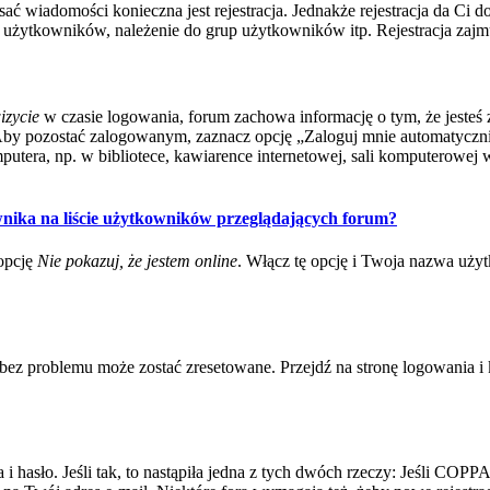
isać wiadomości konieczna jest rejestracja. Jednakże rejestracja da Ci
użytkowników, należenie do grup użytkowników itp. Rejestracja zajmuj
izycie
w czasie logowania, forum zachowa informację o tym, że jesteś 
Aby pozostać zalogowanym, zaznacz opcję „Zaloguj mnie automatycznie
tera, np. w bibliotece, kawiarence internetowej, sali komputerowej w szk
nika na liście użytkowników przeglądających forum?
opcję
Nie pokazuj, że jestem online
. Włącz tę opcję i Twoja nazwa uży
ez problemu może zostać zresetowane. Przejdź na stronę logowania i k
asło. Jeśli tak, to nastąpiła jedna z tych dwóch rzeczy: Jeśli COPPA j