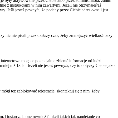
acje były aktywowane przez Ciebie albo przez administratora, zanim
dnie z instrukcjami w nim zawartymi. Jeżeli nie otrzymałeś/aś
. Jeśli jesteś pewny/a, że podany przez Ciebie adres e-mail jest
 nic nie pisali przez dłuższy czas, żeby zmniejszyć wielkość bazy
nternetowe mogące potencjalnie zbierać informacje od ludzi
ej niż 13 lat. Jeżeli nie jesteś pewny/a, czy to dotyczy Ciebie jako
 mógł też zablokować rejestracje, skontaktuj się z nim, żeby
. Dostarczają one również funkcji takich jak pamiętanie co