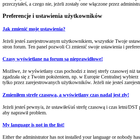
przeczytałeś, a czego nie, jeżeli zostały one włączone przez adminis
Preferencje i ustawienia użytkowników
Jak zmienić moje ustawienia?
Jeżeli jesteś zarejestrowanym użytkownikiem, wszystkie Twoje ustaw
stron forum. Ten panel pozwoli Ci zmienić swoje ustawienia i prefere
Czasy wyświetlane na forum są nieprawidłowe!
Możliwe, że wyświetlany czas pochodzi z innej strefy czasowej niż ta
zgadzała się z Twoim położeniem, np. w Europie Centralnej wybierz
tylko przez zarejestrowanych użytkowników. Jeżeli nie jesteś zarejest
Zmieniłem strefę czasową, a wyświetlany czas nadal jest zły!
Jeżeli jesteś pewny/a, że ustawiłeś/aś strefę czasową i czas letni/DS
aby naprawił problem.
My language is not in the list!
Either the administrator has not installed your language or nobody has