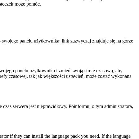
iasteczek może pomóc.
o swojego panelu użytkownika; link zazwyczaj znajduje się na górze
o swojego panelu użytkownika i zmień swoją strefę czasową, aby
efy czasowej, tak jak większości ustawień, może zostać wykonana
że czas serwera jest nieprawidłowy. Poinformuj o tym administratora,
ator if they can install the language pack you need. If the language