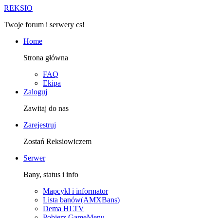
R
EKSIO
Twoje forum i serwery cs!
Home
Strona główna
FAQ
Ekipa
Zaloguj
Zawitaj do nas
Zarejestruj
Zostań Reksiowiczem
Serwer
Bany, status i info
Mapcykl i informator
Lista banów(AMXBans)
Dema HLTV
Pobierz GameMenu